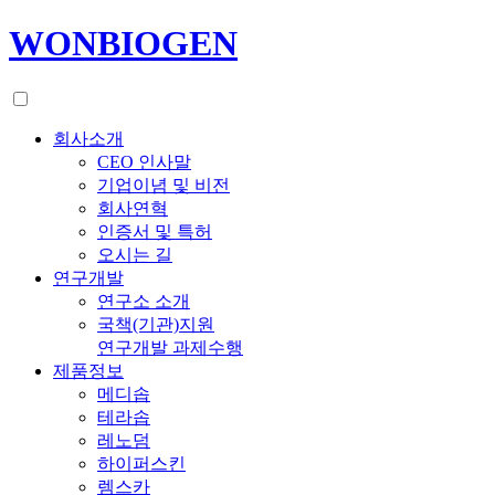
WONBIOGEN
회사소개
CEO 인사말
기업이념 및 비전
회사연혁
인증서 및 특허
오시는 길
연구개발
연구소 소개
국책(기관)지원
연구개발 과제수행
제품정보
메디솝
테라솝
레노덤
하이퍼스킨
렘스카