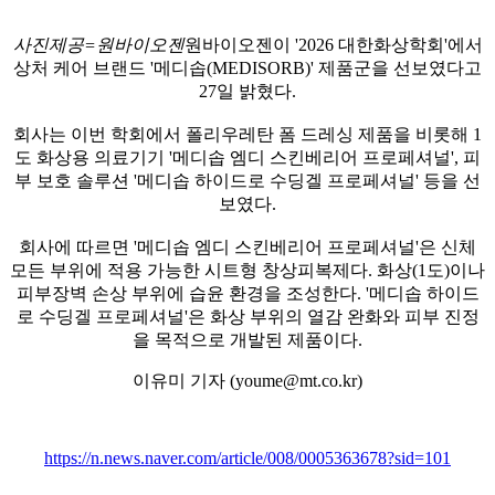
사진제공=원바이오젠
원바이오젠이 '2026 대한화상학회'에서
상처 케어 브랜드 '메디솝(MEDISORB)' 제품군을 선보였다고
27일 밝혔다.
회사는 이번 학회에서 폴리우레탄 폼 드레싱 제품을 비롯해 1
도 화상용 의료기기 '메디솝 엠디 스킨베리어 프로페셔널', 피
부 보호 솔루션 '메디솝 하이드로 수딩겔 프로페셔널' 등을 선
보였다.
회사에 따르면 '메디솝 엠디 스킨베리어 프로페셔널'은 신체
모든 부위에 적용 가능한 시트형 창상피복제다. 화상(1도)이나
피부장벽 손상 부위에 습윤 환경을 조성한다. '메디솝 하이드
로 수딩겔 프로페셔널'은 화상 부위의 열감 완화와 피부 진정
을 목적으로 개발된 제품이다.
이유미 기자 (youme@mt.co.kr)
https://n.news.naver.com/article/008/0005363678?sid=101