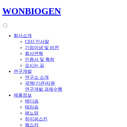
WONBIOGEN
회사소개
CEO 인사말
기업이념 및 비전
회사연혁
인증서 및 특허
오시는 길
연구개발
연구소 소개
국책(기관)지원
연구개발 과제수행
제품정보
메디솝
테라솝
레노덤
하이퍼스킨
렘스카