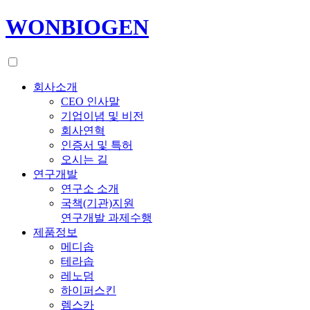
WONBIOGEN
회사소개
CEO 인사말
기업이념 및 비전
회사연혁
인증서 및 특허
오시는 길
연구개발
연구소 소개
국책(기관)지원
연구개발 과제수행
제품정보
메디솝
테라솝
레노덤
하이퍼스킨
렘스카