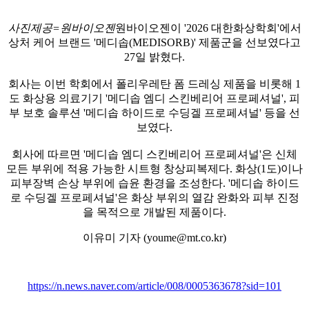
사진제공=원바이오젠
원바이오젠이 '2026 대한화상학회'에서
상처 케어 브랜드 '메디솝(MEDISORB)' 제품군을 선보였다고
27일 밝혔다.
회사는 이번 학회에서 폴리우레탄 폼 드레싱 제품을 비롯해 1
도 화상용 의료기기 '메디솝 엠디 스킨베리어 프로페셔널', 피
부 보호 솔루션 '메디솝 하이드로 수딩겔 프로페셔널' 등을 선
보였다.
회사에 따르면 '메디솝 엠디 스킨베리어 프로페셔널'은 신체
모든 부위에 적용 가능한 시트형 창상피복제다. 화상(1도)이나
피부장벽 손상 부위에 습윤 환경을 조성한다. '메디솝 하이드
로 수딩겔 프로페셔널'은 화상 부위의 열감 완화와 피부 진정
을 목적으로 개발된 제품이다.
이유미 기자 (youme@mt.co.kr)
https://n.news.naver.com/article/008/0005363678?sid=101