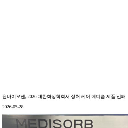
회사소개
연구개발
제품정보
고객지원
인재채용
쇼핑몰
공지사항
Media
고객문의
FAQ
원바이오젠, 2026 대한화상학회서 상처 케어 메디솝 제품 선봬
2026-05-28