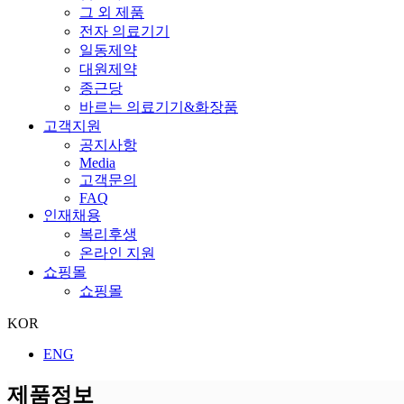
그 외 제품
전자 의료기기
일동제약
대원제약
종근당
바르는 의료기기&화장품
고객지원
공지사항
Media
고객문의
FAQ
인재채용
복리후생
온라인 지원
쇼핑몰
쇼핑몰
KOR
ENG
제품정보