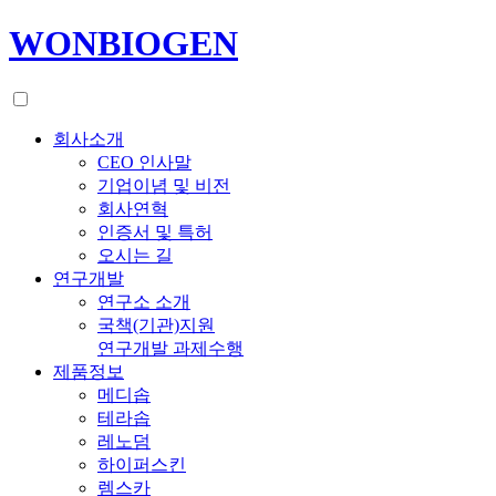
WONBIOGEN
회사소개
CEO 인사말
기업이념 및 비전
회사연혁
인증서 및 특허
오시는 길
연구개발
연구소 소개
국책(기관)지원
연구개발 과제수행
제품정보
메디솝
테라솝
레노덤
하이퍼스킨
렘스카