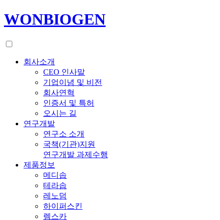
WONBIOGEN
회사소개
CEO 인사말
기업이념 및 비전
회사연혁
인증서 및 특허
오시는 길
연구개발
연구소 소개
국책(기관)지원
연구개발 과제수행
제품정보
메디솝
테라솝
레노덤
하이퍼스킨
렘스카