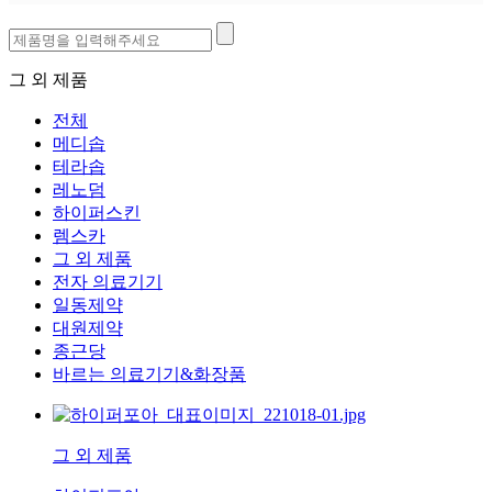
대원제약
종근당
그 외 제품
전체
메디솝
테라솝
레노덤
하이퍼스킨
렘스카
그 외 제품
전자 의료기기
일동제약
대원제약
종근당
바르는 의료기기&화장품
그 외 제품