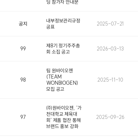
딩 참가자 안내문
내부정보관리규정
공지
2025-07-21
공표
제8기 정기주주총
99
2026-03-13
회 소집 공고
팀 원바이오젠
(TEAM
98
2025-11-10
WONBIOGEN)
모집 공고
㈜원바이오젠, ‘가
천대학교 체육대
97
2025-09-26
회’ 제품 협찬 통해
브랜드 홍보 강화