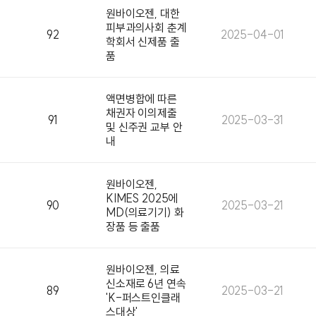
원바이오젠, 대한
피부과의사회 춘계
92
2025-04-01
학회서 신제품 출
품
액면병합에 따른
채권자 이의제출
91
2025-03-31
및 신주권 교부 안
내
원바이오젠,
KIMES 2025에
90
2025-03-21
MD(의료기기) 화
장품 등 출품
원바이오젠, 의료
신소재로 6년 연속
89
2025-03-21
'K-퍼스트인클래
스대상'