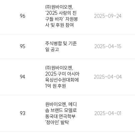
㈜원바이오젠,
‘2025 사랑의 친
96
2025-09-24
구들 바자’ 자원봉
사 및 후원 참여
주식병합 및 기준
95
2025-04-15
일 공고
㈜원바이오젠,
2025 구미 아시아
94
2025-04-04
육상선수권대회에
1억 원 후원
원바이오젠, 메디
솝 브랜드 모델로
93
2025-04-01
동국대 연극학부
'정아인' 발탁