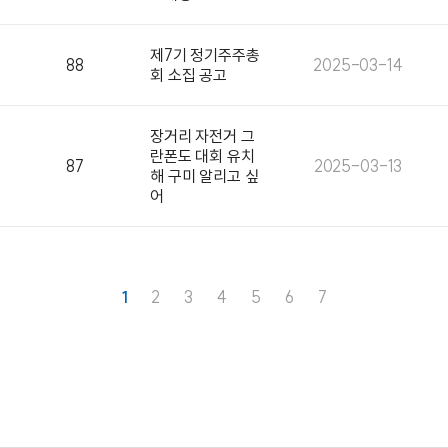
제7기 정기주주총
88
2025-03-14
회 소집 공고
장거리 자전거 그
란폰도 대회 유치
87
2025-03-13
해 구미 알리고 싶
어
1
2
3
4
5
6
7