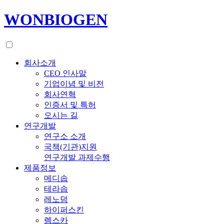
WONBIOGEN
회사소개
CEO 인사말
기업이념 및 비전
회사연혁
인증서 및 특허
오시는 길
연구개발
연구소 소개
국책(기관)지원
연구개발 과제수행
제품정보
메디솝
테라솝
레노덤
하이퍼스킨
렘스카