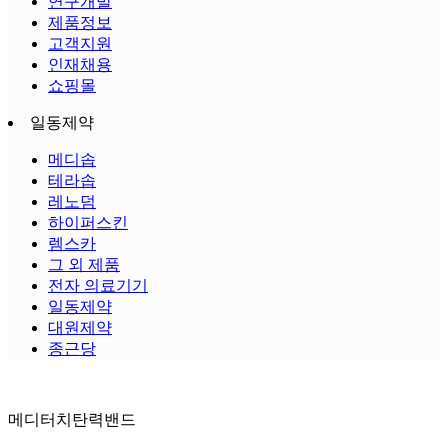
연구개발
제품정보
고객지원
인재채용
쇼핑몰
일동제약
메디솝
테라솝
레노덤
하이퍼스킨
렘스카
그 외 제품
전자 의료기기
일동제약
대원제약
종근당
메디터치탄력밴드