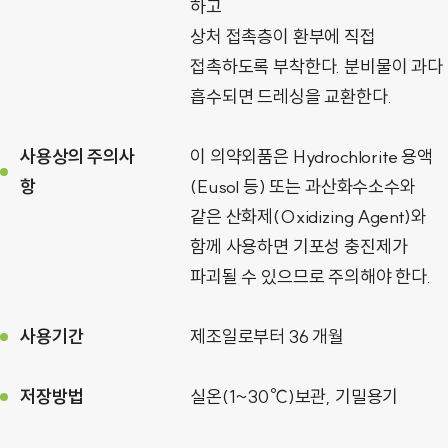
하고
상처 접촉층이 환부에 직접
접촉하도록 부착한다. 분비물이 과다
흡수되면 드레싱을 교환한다.
사용상의 주의사
이 의약외품은 Hydrochlorite 용액
항
(Eusol 등) 또는 과산화수소수와
같은 산화제(Oxidizing Agent)와
함께 사용하면 기포성 충진제가
파괴될 수 있으므로 주의해야 한다.
사용기간
제조일로부터 36 개월
저장방법
실온(1~30℃)보관, 기밀용기