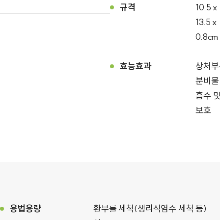
규격
10.5 x
13.5 x
0.8cm
효능효과
상처부
분비물
흡수 
보호
용법용량
환부를 세척(생리식염수 세척 등)