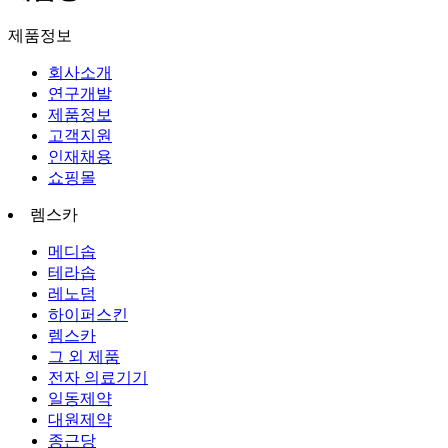
제품정보
회사소개
연구개발
제품정보
고객지원
인재채용
쇼핑몰
렘스카
메디솝
테라솝
레노덤
하이퍼스킨
렘스카
그 외 제품
전자 의료기기
일동제약
대원제약
종근당