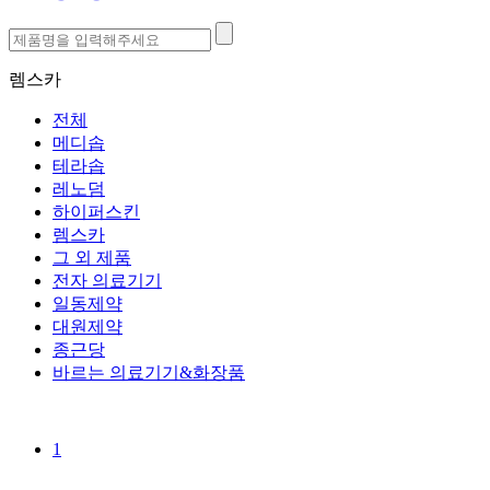
렘스카
전체
메디솝
테라솝
레노덤
하이퍼스킨
렘스카
그 외 제품
전자 의료기기
일동제약
대원제약
종근당
바르는 의료기기&화장품
1