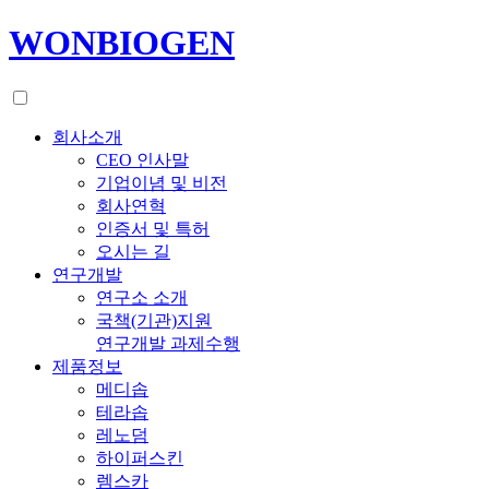
WONBIOGEN
회사소개
CEO 인사말
기업이념 및 비전
회사연혁
인증서 및 특허
오시는 길
연구개발
연구소 소개
국책(기관)지원
연구개발 과제수행
제품정보
메디솝
테라솝
레노덤
하이퍼스킨
렘스카