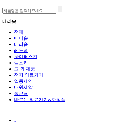
테라솝
전체
메디솝
테라솝
레노덤
하이퍼스킨
렘스카
그 외 제품
전자 의료기기
일동제약
대원제약
종근당
바르는 의료기기&화장품
1