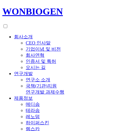
WONBIOGEN
회사소개
CEO 인사말
기업이념 및 비전
회사연혁
인증서 및 특허
오시는 길
연구개발
연구소 소개
국책(기관)지원
연구개발 과제수행
제품정보
메디솝
테라솝
레노덤
하이퍼스킨
렘스카