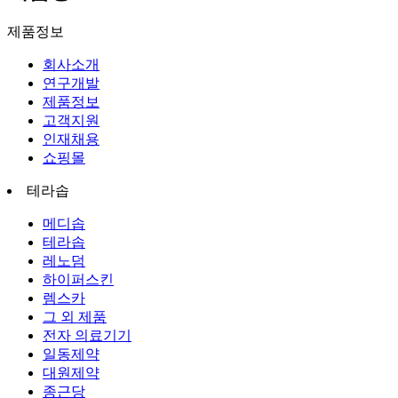
제품정보
회사소개
연구개발
제품정보
고객지원
인재채용
쇼핑몰
테라솝
메디솝
테라솝
레노덤
하이퍼스킨
렘스카
그 외 제품
전자 의료기기
일동제약
대원제약
종근당