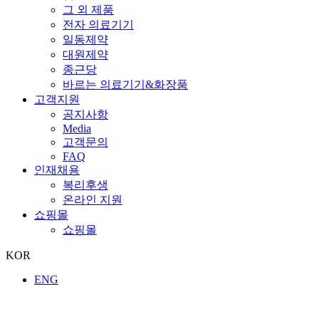
그 외 제품
전자 의료기기
일동제약
대원제약
종근당
바르는 의료기기&화장품
고객지원
공지사항
Media
고객문의
FAQ
인재채용
복리후생
온라인 지원
쇼핑몰
쇼핑몰
KOR
ENG