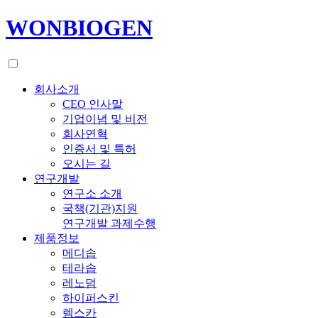
WONBIOGEN
회사소개
CEO 인사말
기업이념 및 비전
회사연혁
인증서 및 특허
오시는 길
연구개발
연구소 소개
국책(기관)지원
연구개발 과제수행
제품정보
메디솝
테라솝
레노덤
하이퍼스킨
렘스카