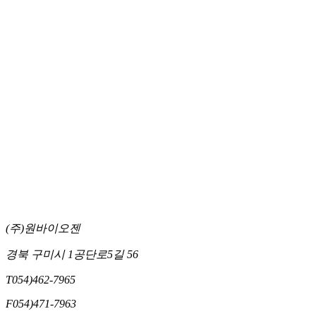
34
상표
큐라텍스 (CuraTex) 제10류
제 4
35
상표
메디솝 (Medisorb) 제05류
제 4
36
상표
큐티큐라 (Cuticura) 제05류
제 4
37
상표
큐티큐라 (Cuticura) 제03류
제 4
38
상표
큐라겔 (Curagel) 제05류
제 4
39
상표
시카겔 (Cicagel) 제05류
제 4
40
상표
큐티겔 (Cutigel) 제03류
제 4
41
상표
큐라솝 (Curasorb) 제05류
제 4
42
상표
메디솝 (Medisorb) 제03류
제 4
43
상표
테라백 (TheraVAC) 제05류
제 4
44
상표
테라백( TheraVAC) 제10류
제 4
45
상표 인도네시아
레노덤 (Renoderm)
202
46
상표 인도네시아
하이퍼스킨 (Hiperskin)
202
(주)원바이오젠
경북 구미시 1공단로5길 56
T
054)462-7965
F
054)471-7963