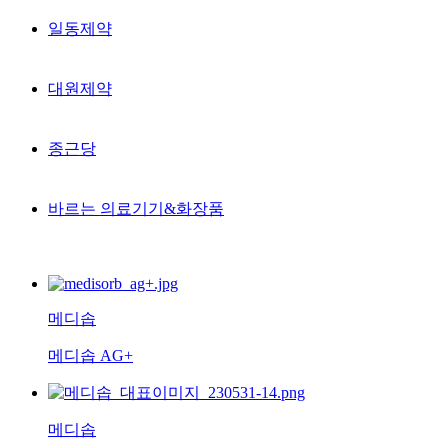
일동제약
대원제약
종근당
바르는 의료기기&화장품
메디솝
메디솝 AG+
메디솝