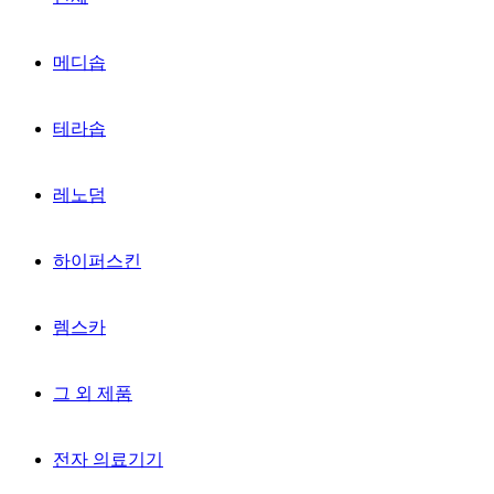
종근당
메디솝
테라솝
레노덤
하이퍼스킨
렘스카
그 외 제품
전자 의료기기