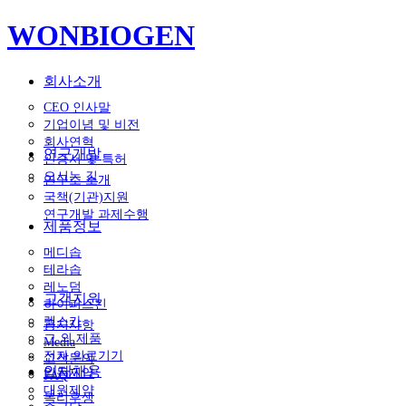
WONBIOGEN
회사소개
CEO 인사말
기업이념 및 비전
회사연혁
연구개발
인증서 및 특허
오시는 길
연구소 소개
국책(기관)지원
연구개발 과제수행
제품정보
메디솝
테라솝
레노덤
고객지원
하이퍼스킨
렘스카
공지사항
그 외 제품
Media
전자 의료기기
고객문의
인재채용
일동제약
FAQ
대원제약
복리후생