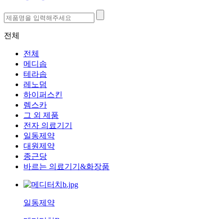
전체
전체
메디솝
테라솝
레노덤
하이퍼스킨
렘스카
그 외 제품
전자 의료기기
일동제약
대원제약
종근당
바르는 의료기기&화장품
일동제약