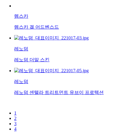
렘스카
렘스카 겔 어드벤스드
레노덤
레노덤 더말 스킨
레노덤
레노덤 센텔라 트리트먼트 유브이 프로텍션
1
2
3
4