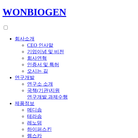
WONBIOGEN
회사소개
CEO 인사말
기업이념 및 비전
회사연혁
인증서 및 특허
오시는 길
연구개발
연구소 소개
국책(기관)지원
연구개발 과제수행
제품정보
메디솝
테라솝
레노덤
하이퍼스킨
렘스카