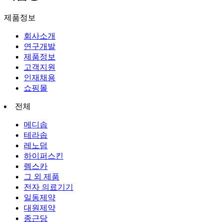
제품정보
회사소개
연구개발
제품정보
고객지원
인재채용
쇼핑몰
전체
메디솝
테라솝
레노덤
하이퍼스킨
렘스카
그 외 제품
전자 의료기기
일동제약
대원제약
종근당