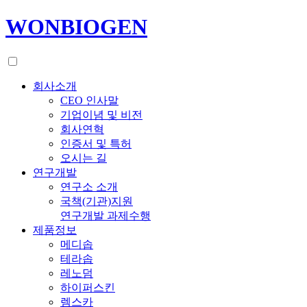
WONBIOGEN
회사소개
CEO 인사말
기업이념 및 비전
회사연혁
인증서 및 특허
오시는 길
연구개발
연구소 소개
국책(기관)지원
연구개발 과제수행
제품정보
메디솝
테라솝
레노덤
하이퍼스킨
렘스카