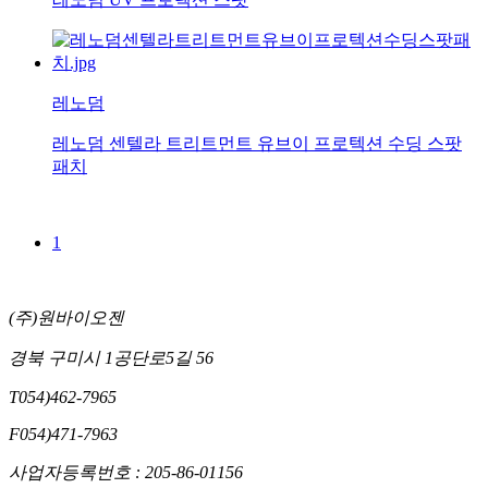
레노덤
레노덤 센텔라 트리트먼트 유브이 프로텍션 수딩 스팟
패치
1
(주)원바이오젠
경북 구미시 1공단로5길 56
T
054)462-7965
F
054)471-7963
사업자등록번호 : 205-86-01156