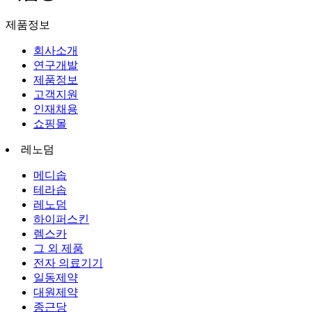
제품정보
회사소개
연구개발
제품정보
고객지원
인재채용
쇼핑몰
레노덤
메디솝
테라솝
레노덤
하이퍼스킨
렘스카
그 외 제품
전자 의료기기
일동제약
대원제약
종근당