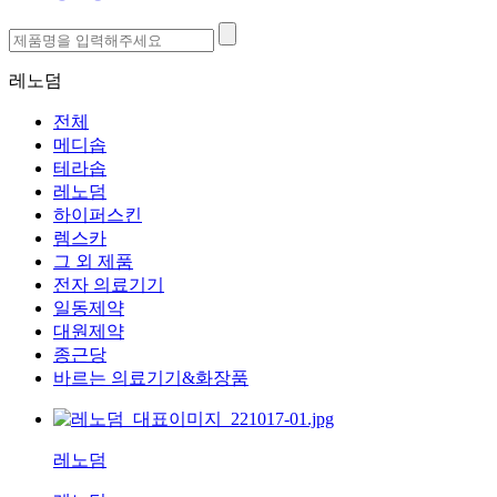
레노덤
전체
메디솝
테라솝
레노덤
하이퍼스킨
렘스카
그 외 제품
전자 의료기기
일동제약
대원제약
종근당
바르는 의료기기&화장품
레노덤