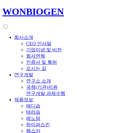
WONBIOGEN
회사소개
CEO 인사말
기업이념 및 비전
회사연혁
인증서 및 특허
오시는 길
연구개발
연구소 소개
국책(기관)지원
연구개발 과제수행
제품정보
메디솝
테라솝
레노덤
하이퍼스킨
렘스카