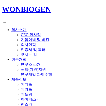
WONBIOGEN
회사소개
CEO 인사말
기업이념 및 비전
회사연혁
인증서 및 특허
오시는 길
연구개발
연구소 소개
국책(기관)지원
연구개발 과제수행
제품정보
메디솝
테라솝
레노덤
하이퍼스킨
렘스카