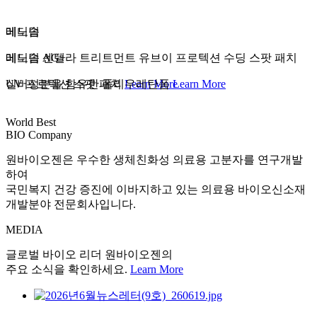
레노덤
메디솝
레노덤 센텔라 트리트먼트 유브이 프로텍션 수딩 스팟 패치
메디솝 AG+
UV 프로텍션 스팟 패치
실버성분을 함유한 폴리우레탄폼
Learn More
Learn More
World Best
BIO Company
원바이오젠은 우수한 생체친화성 의료용 고분자를 연구개발
하여
국민복지 건강 증진에 이바지하고 있는 의료용 바이오신소재
개발분야 전문회사입니다.
MEDIA
글로벌 바이오 리더 원바이오젠의
주요 소식을 확인하세요.
Learn More